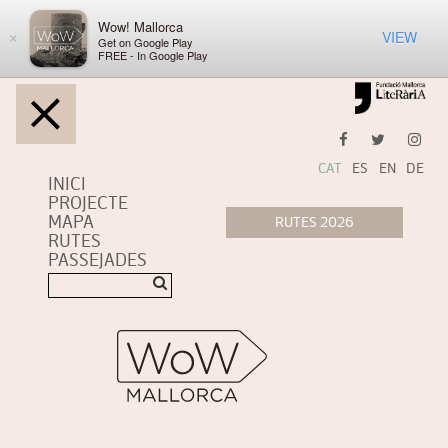
Wow! Mallorca
VIEW
×
Get on Google Play
FREE - In Google Play
CAT
ES
EN
DE
INICI
PROJECTE
MAPA
RUTES
PASSEJADES