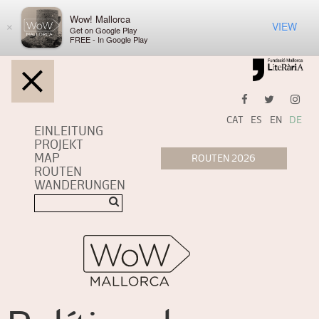
Wow! Mallorca
VIEW
×
Get on Google Play
FREE - In Google Play
CAT
ES
EN
DE
EINLEITUNG
PROJEKT
MAP
ROUTEN
WANDERUNGEN