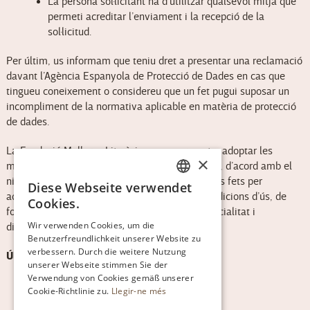
La persona sol·licitant ha d’utilitzar qualsevol mitjà que
permeti acreditar l’enviament i la recepció de la
sol·licitud.
Per últim, us informam que teniu dret a presentar una reclamació
davant l’Agència Espanyola de Protecció de Dades en cas que
tingueu coneixement o considereu que un fet pugui suposar un
incompliment de la normativa aplicable en matèria de protecció
de dades.
La Fundació Mallorca Literària es compromet a adoptar les
×
mesures tècniques i organitzatives necessàries, d’acord amb el
nivell de riscos que acompanyin els tractaments fets per
Diese Webseite verwendet
CATALAN
aquestes i indicats en l’apartat de termes i condicions d’ús, de
Cookies.
forma que en garanteixin la integritat, confidencialitat i
ENGLISH
Wir verwenden Cookies, um die
disponibilitat.
Benutzerfreundlichkeit unserer Website zu
SPANISH
verbessern. Durch die weitere Nutzung
Última actualització: 19 de març de 2024
GERMAN
unserer Webseite stimmen Sie der
Verwendung von Cookies gemäß unserer
Cookie-Richtlinie zu.
Llegir-ne més