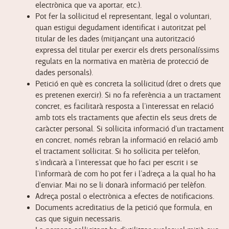
electrònica que va aportar, etc.).
Pot fer la sol·licitud el representant, legal o voluntari,
quan estigui degudament identificat i autoritzat pel
titular de les dades (mitjançant una autorització
expressa del titular per exercir els drets personalíssims
regulats en la normativa en matèria de protecció de
dades personals).
Petició en què es concreta la sol·licitud (dret o drets que
es pretenen exercir). Si no fa referència a un tractament
concret, es facilitarà resposta a l’interessat en relació
amb tots els tractaments que afectin els seus drets de
caràcter personal. Si sol·licita informació d’un tractament
en concret, només rebran la informació en relació amb
el tractament sol·licitat. Si ho sol·licita per telèfon,
s’indicarà a l’interessat que ho faci per escrit i se
l’informarà de com ho pot fer i l’adreça a la qual ho ha
d’enviar. Mai no se li donarà informació per telèfon.
Adreça postal o electrònica a efectes de notificacions.
Documents acreditatius de la petició que formula, en
cas que siguin necessaris.