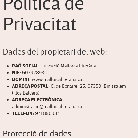
Política de
Privacitat
Dades del propietari del web:
RAÓ SOCIAL:
Fundació Mallorca Literària
NIF:
G07928930
DOMINI:
www.mallorcaliteraria.cat
ADREÇA POSTAL:
C. de Bonaire, 25, 07350, Binissalem
(Illes Balears)
ADREÇA ELECTRÒNICA:
administracio@mallorcaliteraria.cat
TELÈFON:
971 886 014
Protecció de dades