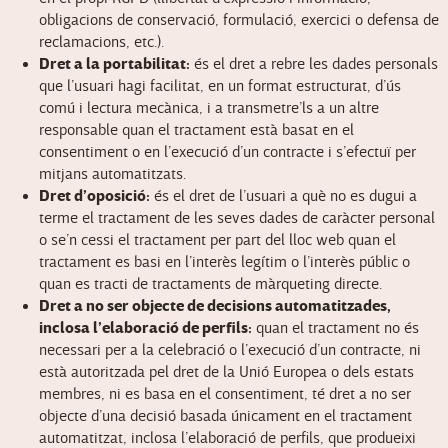
obligacions de conservació, formulació, exercici o defensa de
reclamacions, etc.).
Dret a la portabilitat:
és el dret a rebre les dades personals
que l’usuari hagi facilitat, en un format estructurat, d’ús
comú i lectura mecànica, i a transmetre’ls a un altre
responsable quan el tractament està basat en el
consentiment o en l’execució d’un contracte i s’efectuï per
mitjans automatitzats.
Dret d’oposició:
és el dret de l’usuari a què no es dugui a
terme el tractament de les seves dades de caràcter personal
o se’n cessi el tractament per part del lloc web quan el
tractament es basi en l’interès legítim o l’interès públic o
quan es tracti de tractaments de màrqueting directe.
Dret a no ser objecte de decisions automatitzades,
inclosa l’elaboració de perfils:
quan el tractament no és
necessari per a la celebració o l’execució d’un contracte, ni
està autoritzada pel dret de la Unió Europea o dels estats
membres, ni es basa en el consentiment, té dret a no ser
objecte d’una decisió basada únicament en el tractament
automatitzat, inclosa l’elaboració de perfils, que produeixi