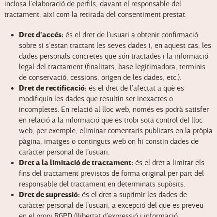
inclosa l’elaboració de perfils, davant el responsable del
tractament, així com la retirada del consentiment prestat.
Dret d’accés:
és el dret de l’usuari a obtenir confirmació
sobre si s’estan tractant les seves dades i, en aquest cas, les
dades personals concretes que són tractades i la informació
legal del tractament (finalitats, base legitimadora, terminis
de conservació, cessions, origen de les dades, etc.).
Dret de rectificació:
és el dret de l’afectat a què es
modifiquin les dades que resultin ser inexactes o
incompletes. En relació al lloc web, només es podrà satisfer
en relació a la informació que es trobi sota control del lloc
web, per exemple, eliminar comentaris publicats en la pròpia
pàgina, imatges o continguts web on hi constin dades de
caràcter personal de l’usuari.
Dret a la limitació de tractament:
és el dret a limitar els
fins del tractament previstos de forma original per part del
responsable del tractament en determinats supòsits.
Dret de supressió:
és el dret a suprimir les dades de
caràcter personal de l’usuari, a excepció del que es preveu
en el propi RGPD (llibertat d’expressió i informació,